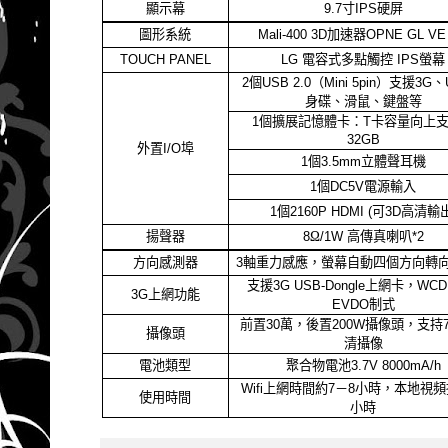
顯示幕
9.7
寸
IPS
硬屏
圖形系統
加速器
Mali-400 3D
OPNE GL VE 
電容式多點觸控
螢幕
TOUCH PANEL
LG
IPS
個
（
）支援
、
2
USB 2.0
Mini 5pin
3G
身碟、滑鼠、鍵盤等
個擴展記憶體卡：
卡容量向上
1
T
32GB
外置
埠
I/O
個
立體聲耳機
1
3.5mm
個
電源輸入
1
DC5V
個
可
高清輸
1
2160P HDMI (
3D
揚聲器
Ω
高傳真喇叭
8
/1W
*2
方向感測器
軸重力感應，螢幕自動四個方向轉
3
支援
上網卡，
3G USB-Dongle
WCD
上網功能
3G
制式
EVDO
前置
萬，後置
攝像頭，支持
30
200W
攝像頭
清攝像
電池類型
聚合物電池
3.7V 8000mA/h
上網時間約
－
小時，本地視頻
Wifi
7
8
使用時間
小時