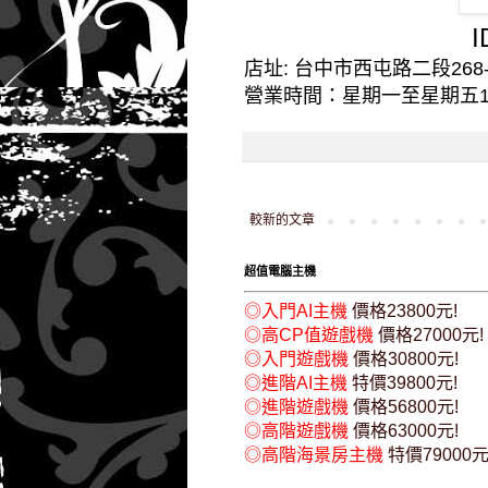
I
店址: 台中市西屯路二段268-8
營業時間：星期一至星期五10:
較新的文章
超值電腦主機
◎入門AI主機
價格23800元!
◎高CP值遊戲機
價格27000元!
◎入門遊戲機
價格30800元!
◎進階AI主機
特價39800元!
◎進階遊戲機
價格56800元!
◎高階遊戲機
價格63000元!
◎高階海景房主機
特價79000元