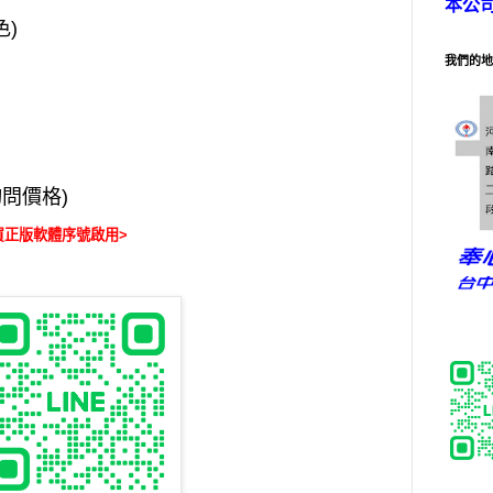
本公
色)
我們的地
詢問價格)
買正版軟體序號啟用>