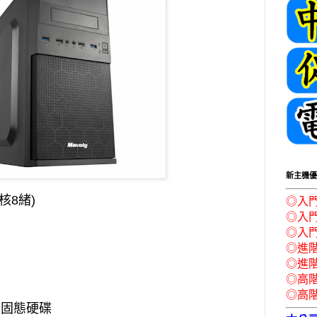
新主機優
4核8緒)
◎入
◎入門
◎入
◎進階
◎進
◎高
◎高
G固態硬碟