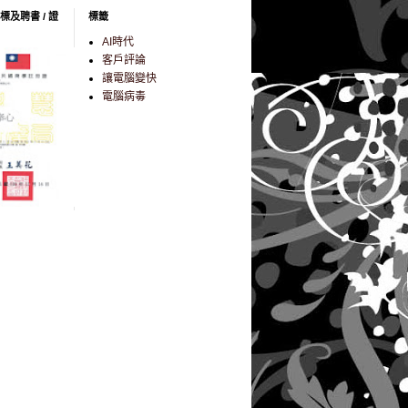
標及聘書 / 證
標籤
AI時代
客戶評論
讓電腦變快
電腦病毒